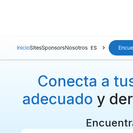
Inicio
Sites
Sponsors
Nosotros
Encue
ES
Conecta a tus
adecuado
y der
Encuentra