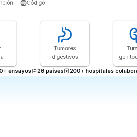
ención
Código
r
Tumores
Tum
ma
digestivos
genitou
0+ ensayos
26 países
200+ hospitales colabo