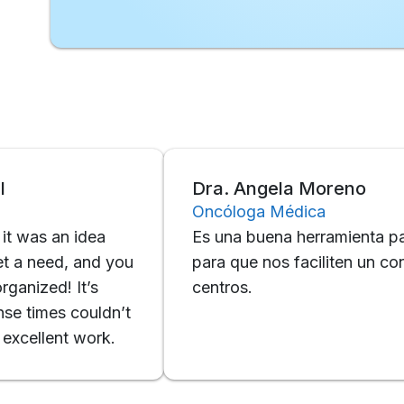
Dra. Angela Moreno
Oncóloga Médica
 an idea
Es una buena herramienta para hos
ed, and you
para que nos faciliten un contacto 
d! It’s
centros.
mes couldn’t
ent work.